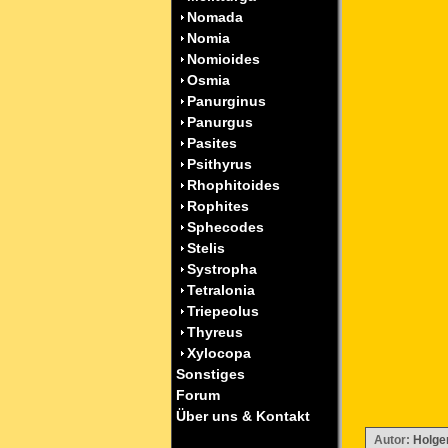
Nomada
Nomia
Nomioides
Osmia
Panurginus
Panurgus
Pasites
Psithyrus
Rhophitoides
Rophites
Sphecodes
Stelis
Systropha
Tetralonia
Triepeolus
Thyreus
Xylocopa
Sonstiges
Forum
Über uns & Kontakt
Autor:
Holger