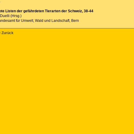
:
te Listen der gefährdeten Tierarten der Schweiz, 38-44
 Duelli (Hrsg.)
ndesamt für Umwelt, Wald und Landschaft, Bern
< Zurück