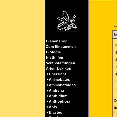
<
E
Bienenshop
Zum Einsummen
Biologie
Nisthilfen
Veranstaltungen
Arten-Lexikon
Übersicht
Ammobates
n
Ammobatoides
-
Andrena
Anthidium
Qu
Anthophora
Apis
Ro
Biastes
F.