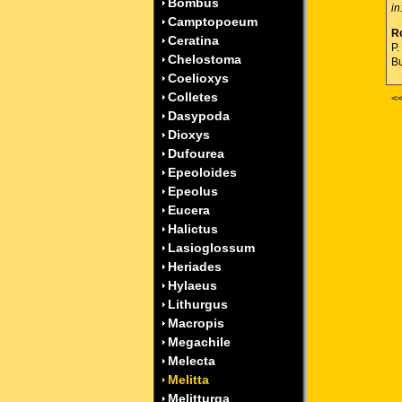
Bombus
in
Camptopoeum
Ro
Ceratina
P.
Chelostoma
Bu
Coelioxys
Colletes
<
Dasypoda
Dioxys
Dufourea
Epeoloides
Epeolus
Eucera
Halictus
Lasioglossum
Heriades
Hylaeus
Lithurgus
Macropis
Megachile
Melecta
Melitta
Melitturga