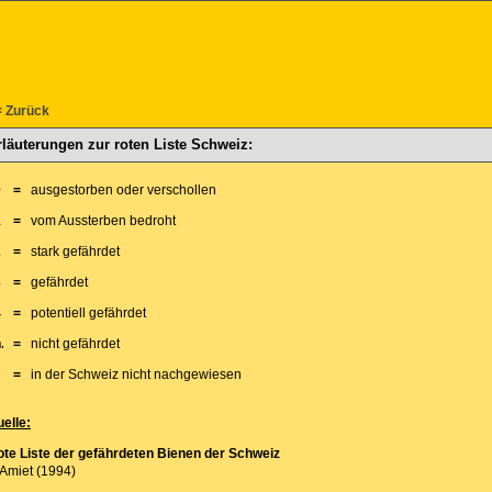
< Zurück
rläuterungen zur roten Liste Schweiz:
0
=
ausgestorben oder verschollen
1
=
vom Aussterben bedroht
2
=
stark gefährdet
3
=
gefährdet
4
=
potentiell gefährdet
.
=
nicht gefährdet
=
in der Schweiz nicht nachgewiesen
elle:
te Liste der gefährdeten Bienen der Schweiz
 Amiet (1994)