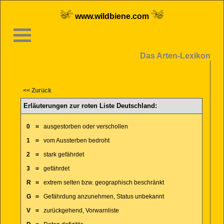
www.wildbiene.com
Das Arten-Lexikon
<< Zurück
Erläuterungen zur roten Liste Deutschland:
0
=
ausgestorben oder verschollen
1
=
vom Aussterben bedroht
2
=
stark gefährdet
3
=
gefährdet
R
=
extrem selten bzw. geographisch beschränkt
G
=
Gefährdung anzunehmen, Status unbekannt
V
=
zurückgehend, Vorwarnliste