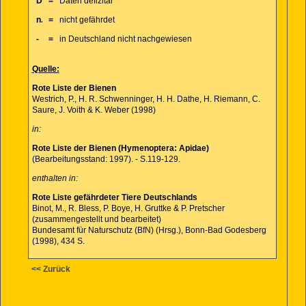
D
=
Daten defizitär
n.
=
nicht gefährdet
-
=
in Deutschland nicht nachgewiesen
Quelle:
Rote Liste der Bienen
Westrich, P., H. R. Schwenninger, H. H. Dathe, H. Riemann, C.
Saure, J. Voith & K. Weber (1998)
in:
Rote Liste der Bienen (Hymenoptera: Apidae)
(Bearbeitungsstand: 1997). - S.119-129.
enthalten in:
Rote Liste gefährdeter Tiere Deutschlands
Binot, M., R. Bless, P. Boye, H. Gruttke & P. Pretscher
(zusammengestellt und bearbeitet)
Bundesamt für Naturschutz (BfN) (Hrsg.), Bonn-Bad Godesberg
(1998), 434 S.
<< Zurück