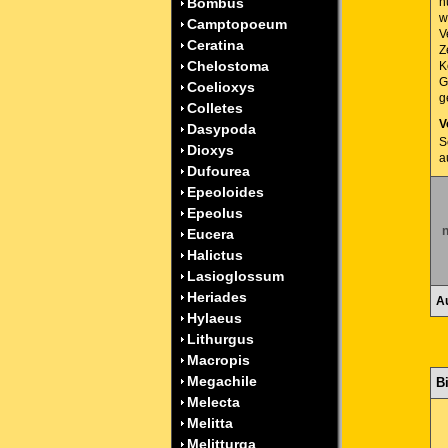
Bombus
n
w
Camptopoeum
V
Ceratina
Z
Chelostoma
K
G
Coelioxys
g
Colletes
V
Dasypoda
S
Dioxys
a
Dufourea
Epeoloides
Epeolus
n
Eucera
Halictus
Lasioglossum
Heriades
A
Hylaeus
Lithurgus
Macropis
Megachile
B
Melecta
Melitta
Melitturga