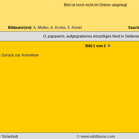
Bild ist noch nicht im Ordner abgelegt
Bildautor(en):
A. Müller, A. Krebs, F. Amiet
Saarl
O. papaveris
, aufgegrabenes einzelliges Nest in Seitena
Bild 1 von 2
 Zurück zur Artenliste
 Strietholt
© www.wildbiene.com