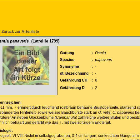
 Zurück zur Artenliste
smia papaveris
(Latreille 1799)
Gattung
:
Osmia
Species
:
papaveris
Synonyme
:
-
dt. Bezeichnung
:
-
Gefährdung CH
:
0
Gefährdung D
:
2
ennzeichen:
-11 mm. ♀ erinnert durch leuchtend rostbraun behaarte Brustoberseite, glänzend 
ebänderten Hinterleib sowie weisse Bauchbürste stark an
O. mitis
.
O. papaveris
bes
etzterer Art neben Glockenblume (
Campanula
) zahlreiche weitere Blüten und besitz
hnlich behaart und gefärbt wie das ♀, mit zweispitzigem Endtergit.
iologie:
lugzeit: VI-VIII. Nistet in selbstgegrabenen, 3-4 cm langen, senkrechten Gängen i