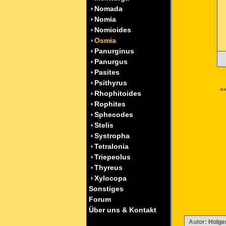
Nomada
Nomia
Nomioides
Osmia
Panurginus
Panurgus
Pasites
Psithyrus
<<
Rhophitoides
Rophites
Sphecodes
Stelis
Systropha
Tetralonia
Triepeolus
Thyreus
Xylocopa
Sonstiges
Forum
Über uns & Kontakt
Autor:
Holger