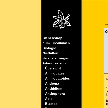
<<
O
Bienenshop
Zum Einsummen
Biologie
Nisthilfen
Veranstaltungen
Arten-Lexikon
Übersicht
Ammobates
Ammobatoides
K
8
Andrena
g
Anthidium
l
Anthophora
ä
Apis
B
Biastes
F