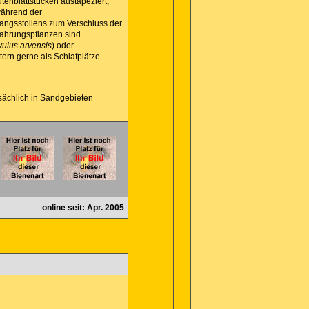
ütenblattstücken austapeziert,
während der
gangsstollens zum Verschluss der
Nahrungspflanzen sind
ulus arvensis
) oder
tern gerne als Schlafplätze
sächlich in Sandgebieten
online seit: Apr. 2005