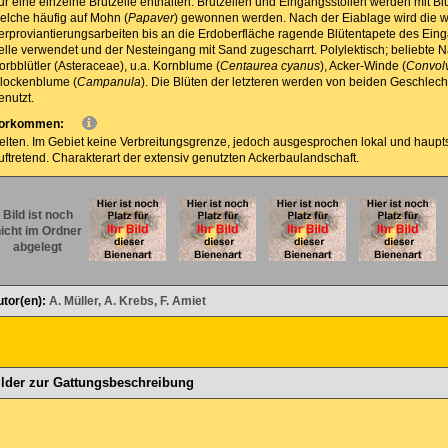
ur eine einzelne Brutzelle enthalten. Brutzellen und Eingangsstollen werden mit Bl
elche häufig auf Mohn (
Papaver
) gewonnen werden. Nach der Eiablage wird die 
erproviantierungsarbeiten bis an die Erdoberfläche ragende Blütentapete des Ein
elle verwendet und der Nesteingang mit Sand zugescharrt. Polylektisch; beliebte 
orbblütler (Asteraceae), u.a. Kornblume (
Centaurea cyanus
), Acker-Winde (
Convolv
lockenblume (
Campanula
). Die Blüten der letzteren werden von beiden Geschlech
enutzt.
orkommen:
elten. Im Gebiet keine Verbreitungsgrenze, jedoch ausgesprochen lokal und haupt
uftretend. Charakterart der extensiv genutzten Ackerbaulandschaft.
Bild ist noch
icht im Ordner
abgelegt
utor(en):
A. Müller, A. Krebs, F. Amiet
ilder zur Gattungsbeschreibung