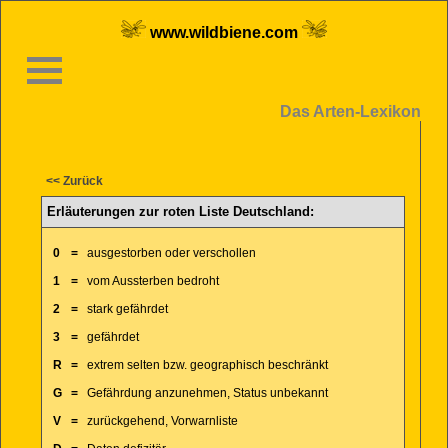
www.wildbiene.com
Das Arten-Lexikon
<< Zurück
Erläuterungen zur roten Liste Deutschland:
0
=
ausgestorben oder verschollen
1
=
vom Aussterben bedroht
2
=
stark gefährdet
3
=
gefährdet
R
=
extrem selten bzw. geographisch beschränkt
G
=
Gefährdung anzunehmen, Status unbekannt
V
=
zurückgehend, Vorwarnliste