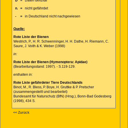
D
=
Daten defizitär
n.
=
nicht gefährdet
-
=
in Deutschland nicht nachgewiesen
Quelle:
Rote Liste der Bienen
Westrich, P., H. R. Schwenninger, H. H. Dathe, H. Riemann, C.
Saure, J. Voith & K. Weber (1998)
in:
Rote Liste der Bienen (Hymenoptera: Apidae)
(Bearbeitungsstand: 1997). - S.119-129.
enthalten in:
Rote Liste gefährdeter Tiere Deutschlands
Binot, M., R. Bless, P. Boye, H. Gruttke & P. Pretscher
(zusammengestellt und bearbeitet)
Bundesamt für Naturschutz (BfN) (Hrsg.), Bonn-Bad Godesberg
(1998), 434 S.
<< Zurück