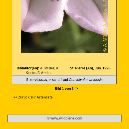
Bildautor(en):
A. Müller, A.
St. Pierre (Ao), Jun. 1996
Krebs, F. Amiet
S. curvicornis
, ♂ schläft auf
Convolvulus arvensis
Bild 1 von 3
<< Zurück zur Artenliste
© www.wildbiene.com