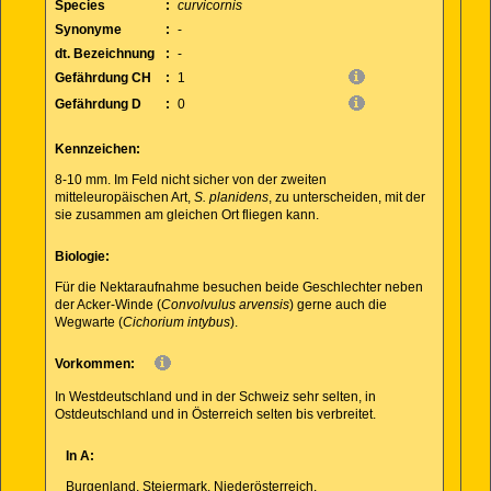
Species
:
curvicornis
Synonyme
:
-
dt. Bezeichnung
:
-
Gefährdung CH
:
1
Gefährdung D
:
0
Kennzeichen:
8-10 mm. Im Feld nicht sicher von der zweiten
mitteleuropäischen Art,
S. planidens
, zu unterscheiden, mit der
sie zusammen am gleichen Ort fliegen kann.
Biologie:
Für die Nektaraufnahme besuchen beide Geschlechter neben
der Acker-Winde (
Convolvulus arvensis
) gerne auch die
Wegwarte (
Cichorium intybus
).
Vorkommen:
In Westdeutschland und in der Schweiz sehr selten, in
Ostdeutschland und in Österreich selten bis verbreitet.
In A:
Burgenland, Steiermark, Niederösterreich.