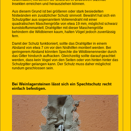
Insekten erreichen und herausziehen können.
Aus diesem Grund ist bei größeren oder stark besiedelten
Nistwänden ein zusätzlicher Schutz sinnvoll. Bewährt hat sich ein
Schutzgitter aus sogenanntem Volierendraht mit einer
quadratischen Maschengröße von etwa 19 mm, möglichst schwarz
kunststoffummantelt. Drahtgitter mit dieser Maschengröße
behindern die Wildbienen kaum, halten Vögel jedoch zuverlässig
fern.
Damit der Schutz funktioniert, sollte das Drahtgitter in einem
Abstand von etwa 7 cm vor den Nisthilfen montiert werden. Bei
geringerem Abstand könnten Spechte die Wildbienennester durch
das Gitter hindurch aufhacken. Gleichzeitig sollte darauf geachtet
werden, dass kein Vogel von den Seiten oder von hinten hinter das
Schutzgitter gelangen kann. Der Schutz muss daher möglichst
rundum geschlossen sein.
Bei Weinlagersteinen lässt sich ein Spechtschutz recht
einfach befestigen.