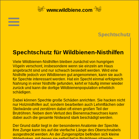
www.wildbiene.com
Spechtschutz
Spechtschutz für Wildbienen-Nisthilfen
Viele Wildbienen-Nisthilfen bleiben zunächst von hungrigen
Vögeln verschont, insbesondere wenn sie einzeln am Haus
angebracht sind und nur schwach besiedelt werden. Wird eine
Nisthilfe jedoch von Wildbienen gut angenommen, kann sie auch
für Spechte interessant werden. Hat ein Specht einmal erfolgreich
Nahrung in einer Nisthilfe gefunden, kehrt er häufig immer wieder
zurück und kann die dortige Wildbienenpopulation erheblich
schädigen.
Dabei können Spechte große Schäden anrichten. Sie hacken nicht
nur Holznisthilfen auf, sondern bearbeiten auch Lehmflächen oder
Steilwände und zerstören dabei oft einen großen Teil der
Brutröhren. Neben dem Verlust des Bienennachwuchses kann
dabei auch die gesamte Nistwand stark beschädigt werden.
Der Grund dafür liegt in der besonderen Anatomie der Spechte.
Ihre Zunge kann bis auf die vierfache Länge des Oberschnabels
ausgestreckt werden. An der Zungenspitze befinden sich kleine
Widerhaken, mit denen sie selbst tief in Brutröhren sitzende