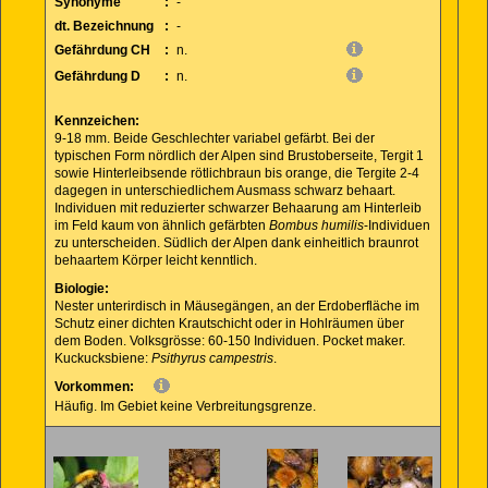
Synonyme
:
-
dt. Bezeichnung
:
-
Gefährdung CH
:
n.
Gefährdung D
:
n.
Kennzeichen:
9-18 mm. Beide Geschlechter variabel gefärbt. Bei der
typischen Form nördlich der Alpen sind Brustoberseite, Tergit 1
sowie Hinterleibsende rötlichbraun bis orange, die Tergite 2-4
dagegen in unterschiedlichem Ausmass schwarz behaart.
Individuen mit reduzierter schwarzer Behaarung am Hinterleib
im Feld kaum von ähnlich gefärbten
Bombus humilis
-Individuen
zu unterscheiden. Südlich der Alpen dank einheitlich braunrot
behaartem Körper leicht kenntlich.
Biologie:
Nester unterirdisch in Mäusegängen, an der Erdoberfläche im
Schutz einer dichten Krautschicht oder in Hohlräumen über
dem Boden. Volksgrösse: 60-150 Individuen. Pocket maker.
Kuckucksbiene:
Psithyrus campestris
.
Vorkommen:
Häufig. Im Gebiet keine Verbreitungsgrenze.