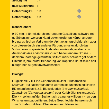
Synonyme
:
-
dt. Bezeichnung
:
-
Gefährdung CH
:
n.
Gefährdung D
:
n.
Kennzeichen:
9-10 mm. ♀ ähnelt durch gedrungene Gestalt und schwarz-rot
gefärbten, mit weissen Haarflecken gezierten Körper anderen
brutparasitischen Vertretern der Apinae, unterscheidet sich aber
von diesen durch ein anderes Färbungsmuster, durch das
Vorkommen in speziellen Habitaten sowie- abgesehen von
Ammobatoides abdominalis
-durch bedeutendere Grösse. ♂
dank braunorange gefärbtem, seitlich meist schwarz geflecktem
Hinterleib, braunroter Behaarung von Kopf und Brust sowie hell
blaugrünen Augen unverwechselbar.
Biologie:
Flugzeit: VII-VIII. Eine Generation im Jahr. Brutparasit bei
Macropis
. Zur Nektaraufnahme werden die unterschiedlichsten
Blüten aufgesucht, z.B. Blutweiderich (
Lythrum salicariae
),
Zaunwinde (
Calystegia sepium
) oder Korbblütler (Asteraceae).
Die ♂♂ sollen auf der Suche nach paarungswilligen ♀♀ an den
Wirtsnestern patrouillieren. Beide Geschlechter beissen sich
zum Schlafen mit ihren Oberkiefern an Halmen fest.