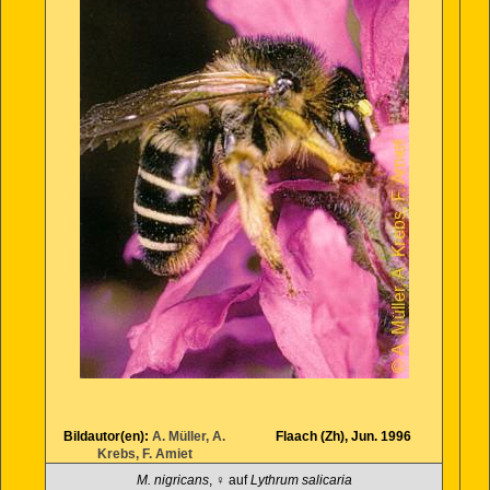
Bildautor(en):
A. Müller, A.
Flaach (Zh), Jun. 1996
Krebs, F. Amiet
M. nigricans
, ♀ auf
Lythrum salicaria