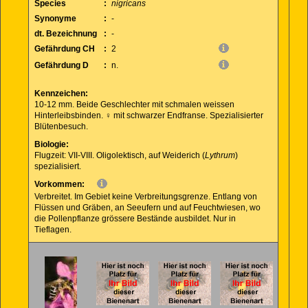
Species
:
nigricans
Synonyme
:
-
dt. Bezeichnung
:
-
Gefährdung CH
:
2
Gefährdung D
:
n.
Kennzeichen:
10-12 mm. Beide Geschlechter mit schmalen weissen
Hinterleibsbinden. ♀ mit schwarzer Endfranse. Spezialisierter
Blütenbesuch.
Biologie:
Flugzeit: VII-VIII. Oligolektisch, auf Weiderich (
Lythrum
)
spezialisiert.
Vorkommen:
Verbreitet. Im Gebiet keine Verbreitungsgrenze. Entlang von
Flüssen und Gräben, an Seeufern und auf Feuchtwiesen, wo
die Pollenpflanze grössere Bestände ausbildet. Nur in
Tieflagen.