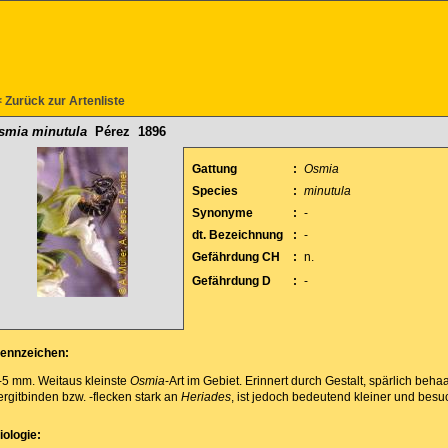
 Zurück zur Artenliste
smia minutula
Pérez 1896
Gattung
:
Osmia
Species
:
minutula
Synonyme
:
-
dt. Bezeichnung
:
-
Gefährdung CH
:
n.
Gefährdung D
:
-
ennzeichen:
-5 mm. Weitaus kleinste
Osmia
-Art im Gebiet. Erinnert durch Gestalt, spärlich be
ergitbinden bzw. -flecken stark an
Heriades
, ist jedoch bedeutend kleiner und besu
iologie: