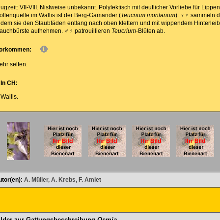
lugzeit: VII-VIII. Nistweise unbekannt. Polylektisch mit deutlicher Vorliebe für Lipp
ollenquelle im Wallis ist der Berg-Gamander (
Teucrium montanum
). ♀♀ sammeln de
ndem sie den Staubfäden entlang nach oben klettern und mit wippendem Hinterleib d
auchbürste aufnehmen. ♂♂ patrouillieren
Teucrium
-Blüten ab.
orkommen:
ehr selten.
In CH:
Wallis.
tor(en):
A. Müller, A. Krebs, F. Amiet
ilder zur Gattungsbeschreibung
Osmia