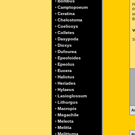
Bombus
F
Camptopoeum
P
Ceratina
i
B
Chelostoma
Coelioxys
V
Colletes
Dasypoda
S
Dioxys
Dufourea
Epeoloides
Epeolus
Eucera
Halictus
Heriades
Hylaeus
Lasioglossum
Lithurgus
Macropis
Au
Megachile
Melecta
Melitta
Melitturga
B