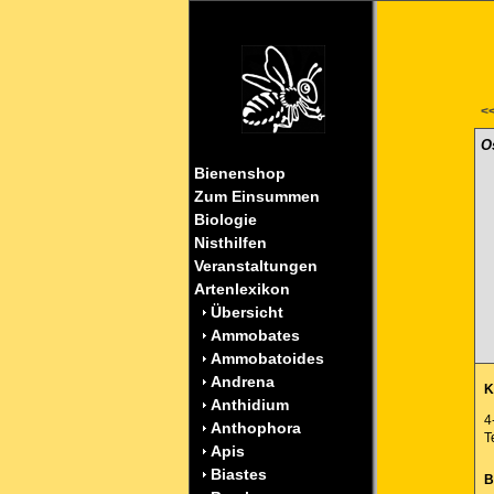
<<
O
Bienenshop
Zum Einsummen
Biologie
Nisthilfen
Veranstaltungen
Artenlexikon
Übersicht
Ammobates
Ammobatoides
Andrena
K
Anthidium
4
Anthophora
T
Apis
Biastes
B