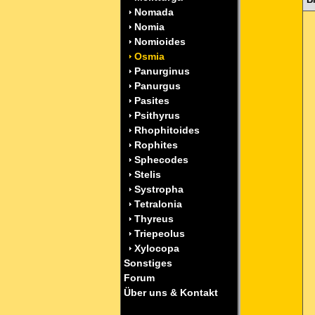
Nomada
Nomia
Nomioides
Osmia
Panurginus
Panurgus
Pasites
Psithyrus
Rhophitoides
Rophites
Sphecodes
Stelis
Systropha
Tetralonia
Thyreus
Triepeolus
Xylocopa
Sonstiges
Forum
Über uns & Kontakt