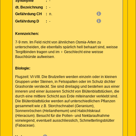
Synonyme
:
-
dt. Bezeichnung
:
-
Gefährdung CH
:
n.
Gefährdung D
:
-
Kennzeichen:
7-9 mm. Im Feld nicht von ähnlichen
Osmia
-Arten zu
unterscheiden, die ebenfalls spärlich hell behaart sind, weisse
Tergitbinden tragen und im ♀ Geschlecht eine weisse
Bauchbürste aufweisen.
Biologie:
Flugzeit: VI-VIII. Die Brutzellen werden einzeln oder in kleinen
Gruppen unter Steinen, in Felsspalten oder im Schutz dichter
Grashorste versteckt. Sie sind dreilagig und bestehen aus einer
inneren und einer äusseren Schicht von Blütenblattstücken, die
durch eine mittlere Schicht aus Erde miteinander verklebt sind.
Die Blütenblattstücke werden auf unterschiedlichen Pflanzen
gesammelt wie z.B. Storchschnabel (
Geranium
),
Sonnenröschen (
Helianthemum
) und Habichtskraut
(
Hieracium
). Besucht für die Pollen- und Nektaraufnahme
vorwiegend, eventuell ausschliesslich, Schmetterlingsblütler
(Fabaceae).