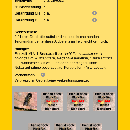
Synonyme
:
S. aterrima
dt. Bezeichnung
:
-
Gefährdung CH
:
n.
Gefährdung D
:
n.
Kennzeichen:
8-11 mm. Durch die auffallend hell durchscheinenden
Tergitendränder ist diese Art bereits im Feld leicht kenntlich.
Biologie:
Flugzeit: VI-VIII. Brutparasit bei
Anthidium manicatum
,
A.
oblongatum
,
A. scapulare
,
Megachile parietina
,
Osmia adunca
und wahrscheinlich weiteren Arten der Megachilinae.
Nektaraufnahme bevorzugt auf Korbblütlern (Asteraceae).
Vorkommen:
Verbreitet. Im Gebiet keine Verbreitungsgrenze.