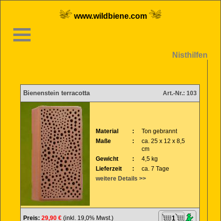
www.wildbiene.com
Nisthilfen
Bienenstein terracotta
Art.-Nr.: 103
Material
:
Ton gebrannt
Maße
:
ca. 25 x 12 x 8,5
cm
Gewicht
:
4,5 kg
Lieferzeit
:
ca. 7 Tage
weitere Details >>
Preis:
29,90 €
(inkl. 19,0% Mwst.)