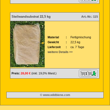
Steilwandsubstrat 22,5 kg
Art.-Nr.: 115
Material
:
Fertigmischung
Gewicht
:
22,5 kg
Lieferzeit
:
ca. 7 Tage
weitere Details >>
Preis:
28,00 €
(inkl. 19,0% Mwst.)
© www.wildbiene.com